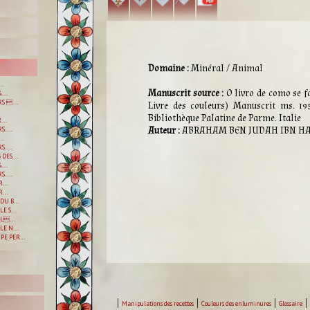
Domaine :
Minéral / Animal
..
Manuscrit source :
O livro de como se fa
...
S ...
Livre des couleurs) Manuscrit ms. 19
Bibliothèque Palatine de Parme. Italie
...
Auteur :
ABRAHAM BEN JUDAH IBN H
....
..
....
DES...
...
....
...
...
DU B...
E S...
L...
E N...
E PER...
|
|
|
|
Manipulations des recettes
Couleurs des enluminures
Glossaire