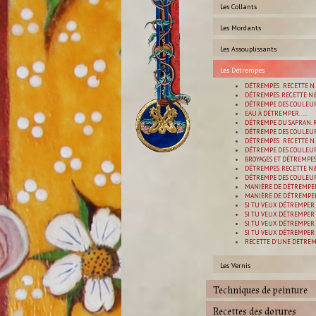
Les Collants
Les Mordants
Les Assouplissants
Les Détrempes
DÉTREMPES . RECETTE N.
DÉTREMPES. RECETTE N&
DÉTREMPE DES COULEUR
EAU À DÉTREMPER....
DÉTREMPE DU SAFRAN. R
DÉTREMPE DES COULEURS
DÉTREMPES . RECETTE N.
DÉTREMPE DES COULEURS
BROYAGES ET DÉTREMPES 
DÉTREMPES. RECETTE N&
DÉTREMPE DES COULEURS
MANIÈRE DE DÉTREMPER
MANIÈRE DE DÉTREMPER
SI TU VEUX DÉTREMPER 
SI TU VEUX DÉTREMPER L
SI TU VEUX DÉTREMPER 
SI TU VEUX DÉTREMPER L
RECETTE D'UNE DETREMP
Les Vernis
Techniques de peinture
Recettes des dorures