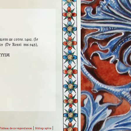
zem as cores. 1462. (le
59 (De Rossi ms.945),
AYYIM
|
|
Tableau de correspondances
Bibliographie