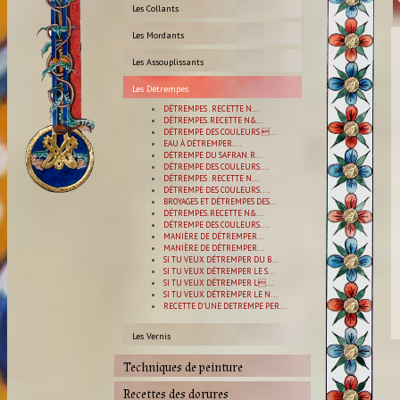
Les Collants
Les Mordants
Les Assouplissants
Les Détrempes
DÉTREMPES . RECETTE N...
DÉTREMPES. RECETTE N&...
DÉTREMPE DES COULEURS ...
EAU À DÉTREMPER....
DÉTREMPE DU SAFRAN. R...
DÉTREMPE DES COULEURS....
DÉTREMPES . RECETTE N...
DÉTREMPE DES COULEURS....
BROYAGES ET DÉTREMPES DES...
DÉTREMPES. RECETTE N&...
DÉTREMPE DES COULEURS....
MANIÈRE DE DÉTREMPER...
MANIÈRE DE DÉTREMPER...
SI TU VEUX DÉTREMPER DU B...
SI TU VEUX DÉTREMPER LE S...
SI TU VEUX DÉTREMPER L...
SI TU VEUX DÉTREMPER LE N...
RECETTE D'UNE DETREMPE PER...
Les Vernis
Techniques de peinture
Recettes des dorures