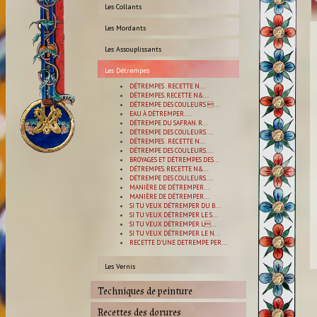
Les Collants
Les Mordants
Les Assouplissants
Les Détrempes
DÉTREMPES . RECETTE N...
DÉTREMPES. RECETTE N&...
DÉTREMPE DES COULEURS ...
EAU À DÉTREMPER....
DÉTREMPE DU SAFRAN. R...
DÉTREMPE DES COULEURS....
DÉTREMPES . RECETTE N...
DÉTREMPE DES COULEURS....
BROYAGES ET DÉTREMPES DES...
DÉTREMPES. RECETTE N&...
DÉTREMPE DES COULEURS....
MANIÈRE DE DÉTREMPER...
MANIÈRE DE DÉTREMPER...
SI TU VEUX DÉTREMPER DU B...
SI TU VEUX DÉTREMPER LE S...
SI TU VEUX DÉTREMPER L...
SI TU VEUX DÉTREMPER LE N...
RECETTE D'UNE DETREMPE PER...
Les Vernis
Techniques de peinture
Recettes des dorures