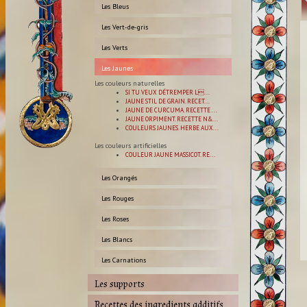
Les Bleus
Les Vert-de-gris
Les Verts
Les Jaunes
Les couleurs naturelles
SI TU VEUX DÉTREMPER L...
JAUNE STIL DE GRAIN. RECET...
JAUNE DE CURCUMA. RECETTE ...
JAUNE ORPIMENT. RECETTE N&...
COULEURS JAUNES. HERBE AUX...
Les couleurs artificielles
COULEUR JAUNE MASSICOT. RE...
Les Orangés
Les Rouges
Les Roses
Les Blancs
Les Carnations
Les supports
Recettes des ingredients additifs