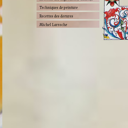
Techniques de peinture
Recettes des dorures
Michel Larroche