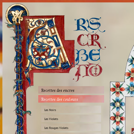
Recettes des encres
Recettes des couleurs
Les Noirs
Les Violets
Les Rouges Violets