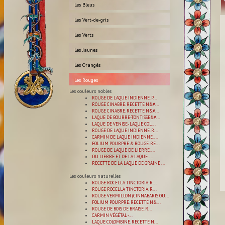
Les Bleus
Les Vert-de-gris
Les Verts
Les Jaunes
Les Orangés
Les Rouges
Les couleurs nobles
ROUGE DE LAQUE INDIENNE. P...
ROUGE CINABRE. RECETTE N&#...
ROUGE CINABRE. RECETTE N&#...
LAQUE DE BOURRE-TONTISSE&#...
LAQUE DE VENISE- LAQUE COL...
ROUGE DE LAQUE INDIENNE. R...
CARMIN DE LAQUE INDIENNE. ...
FOLIUM POURPRE & ROUGE. RE...
ROUGE DE LAQUE DE LIERRE. ...
DU LIERRE ET DE LA LAQUE. ...
RECETTE DE LA LAQUE DE GRAINE ...
Les couleurs naturelles
ROUGE ROCELLA TINCTORIA. R...
ROUGE ROCELLA TINCTORIA. R...
ROUGE VERMILLON (CINNABARIS OU...
FOLIUM POURPRE. RECETTE N&...
ROUGE DE BOIS DE BRAISE. R...
CARMIN VÉGÉTAL -...
LAQUE COLOMBINE. RECETTE N...