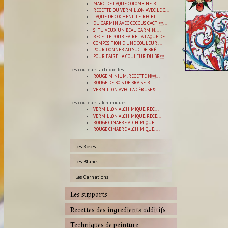
MARC DE LAQUE COLOMBINE. R...
RECETTE DU VERMILLON AVEC LE C...
LAQUE DE COCHENILLE. RECET...
DU CARMIN AVEC COCCUS CACTI...
SI TU VEUX UN BEAU CARMIN....
RECETTE POUR FAIRE LA LAQUE DE...
COMPOSITION D'UNE COULEUR ...
POUR DONNER AU SUC DE BRÉ...
POUR FAIRE LA COULEUR DU BR...
Les couleurs artificielles
ROUGE MINIUM. RECETTE N...
ROUGE DE BOIS DE BRAISE. R...
VERMILLON AVEC LA CÉRUSE&...
Les couleurs alchimiques
VERMILLON ALCHIMIQUE. REC...
VERMILLON ALCHIMIQUE. RECE...
ROUGE CINABRE ALCHIMIQUE. ...
ROUGE CINABRE ALCHIMIQUE. ...
Les Roses
Les Blancs
Les Carnations
Les supports
Recettes des ingredients additifs
Techniques de peinture