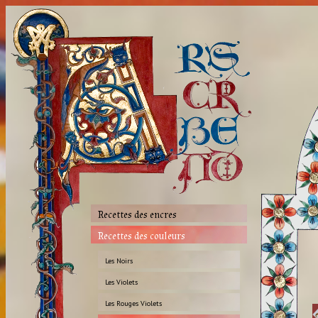
Recettes des encres
Recettes des couleurs
Les Noirs
Les Violets
Les Rouges Violets