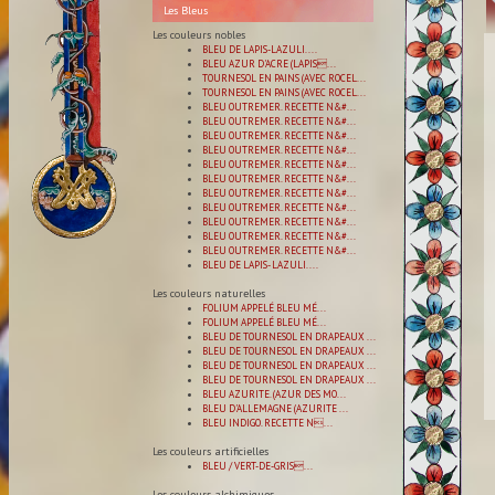
Les Bleus
Les couleurs nobles
BLEU DE LAPIS-LAZULI. ...
BLEU AZUR D'ACRE (LAPIS...
TOURNESOL EN PAINS (AVEC ROCEL...
TOURNESOL EN PAINS (AVEC ROCEL...
BLEU OUTREMER. RECETTE N&#...
BLEU OUTREMER. RECETTE N&#...
BLEU OUTREMER. RECETTE N&#...
BLEU OUTREMER. RECETTE N&#...
BLEU OUTREMER. RECETTE N&#...
BLEU OUTREMER. RECETTE N&#...
BLEU OUTREMER. RECETTE N&#...
BLEU OUTREMER. RECETTE N&#...
BLEU OUTREMER. RECETTE N&#...
BLEU OUTREMER. RECETTE N&#...
BLEU OUTREMER. RECETTE N&#...
BLEU DE LAPIS- LAZULI....
Les couleurs naturelles
FOLIUM APPELÉ BLEU MÉ...
FOLIUM APPELÉ BLEU MÉ...
BLEU DE TOURNESOL EN DRAPEAUX ...
BLEU DE TOURNESOL EN DRAPEAUX ...
BLEU DE TOURNESOL EN DRAPEAUX ...
BLEU DE TOURNESOL EN DRAPEAUX ...
BLEU AZURITE. (AZUR DES MO...
BLEU D'ALLEMAGNE (AZURITE ...
BLEU INDIGO. RECETTE N...
Les couleurs artificielles
BLEU / VERT-DE-GRIS...
Les couleurs alchimiques