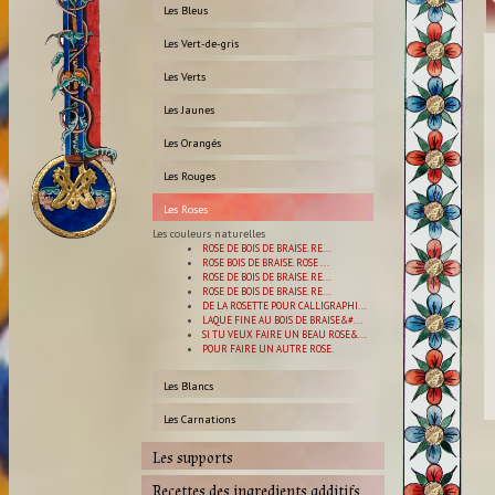
Les Bleus
Les Vert-de-gris
Les Verts
Les Jaunes
Les Orangés
Les Rouges
Les Roses
Les couleurs naturelles
ROSE DE BOIS DE BRAISE. RE...
ROSE BOIS DE BRAISE. ROSE ...
ROSE DE BOIS DE BRAISE. RE...
ROSE DE BOIS DE BRAISE. RE...
DE LA ROSETTE POUR CALLIGRAPHI...
LAQUE FINE AU BOIS DE BRAISE&#...
SI TU VEUX FAIRE UN BEAU ROSE&...
POUR FAIRE UN AUTRE ROSE.
Les Blancs
Les Carnations
Les supports
Recettes des ingredients additifs