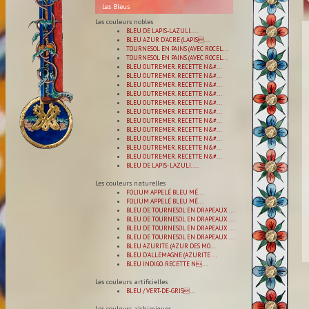
Les Bleus
Les couleurs nobles
BLEU DE LAPIS-LAZULI. ...
BLEU AZUR D'ACRE (LAPIS...
TOURNESOL EN PAINS (AVEC ROCEL...
TOURNESOL EN PAINS (AVEC ROCEL...
BLEU OUTREMER. RECETTE N&#...
BLEU OUTREMER. RECETTE N&#...
BLEU OUTREMER. RECETTE N&#...
BLEU OUTREMER. RECETTE N&#...
BLEU OUTREMER. RECETTE N&#...
BLEU OUTREMER. RECETTE N&#...
BLEU OUTREMER. RECETTE N&#...
BLEU OUTREMER. RECETTE N&#...
BLEU OUTREMER. RECETTE N&#...
BLEU OUTREMER. RECETTE N&#...
BLEU OUTREMER. RECETTE N&#...
BLEU DE LAPIS- LAZULI....
Les couleurs naturelles
FOLIUM APPELÉ BLEU MÉ...
FOLIUM APPELÉ BLEU MÉ...
BLEU DE TOURNESOL EN DRAPEAUX ...
BLEU DE TOURNESOL EN DRAPEAUX ...
BLEU DE TOURNESOL EN DRAPEAUX ...
BLEU DE TOURNESOL EN DRAPEAUX ...
BLEU AZURITE. (AZUR DES MO...
BLEU D'ALLEMAGNE (AZURITE ...
BLEU INDIGO. RECETTE N...
Les couleurs artificielles
BLEU / VERT-DE-GRIS...
Les couleurs alchimiques