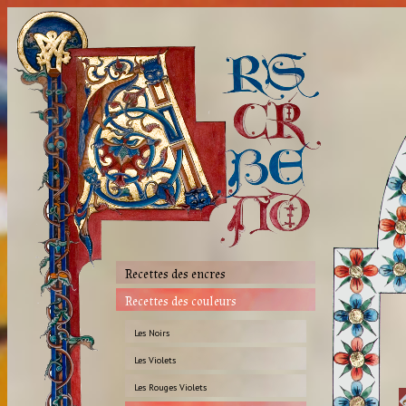
Recettes des encres
Recettes des couleurs
Les Noirs
Les Violets
Les Rouges Violets