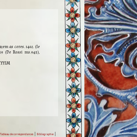
zem as cores. 1462. (le
59 (De Rossi ms.945),
AYYIM
|
|
Tableau de correspondances
Bibliographie