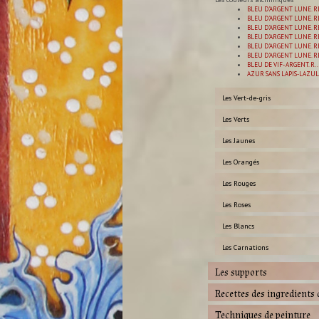
BLEU D'ARGENT LUNE. RE
BLEU D'ARGENT LUNE. RE
BLEU D'ARGENT LUNE. RE
BLEU D'ARGENT LUNE. RE
BLEU D'ARGENT LUNE. RE
BLEU D'ARGENT LUNE. RE
BLEU DE VIF- ARGENT. R..
AZUR SANS LAPIS-LAZULI
Les Vert-de-gris
Les Verts
Les Jaunes
Les Orangés
Les Rouges
Les Roses
Les Blancs
Les Carnations
Les supports
Recettes des ingredients 
Techniques de peinture