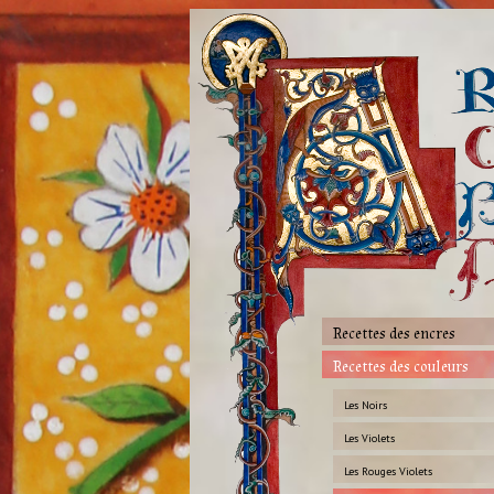
Recettes des encres
Recettes des couleurs
Les Noirs
Les Violets
Les Rouges Violets