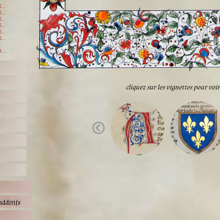
...
...
...
...
...
...
.
....
cliquez sur les vignettes pour vo
additifs