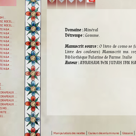
.
S...
EC ROCEL...
EC ROCEL...
Domaine :
Minéral
E N&#...
E N&#...
Détrempe :
Gomme.
E N&#...
E N&#...
E N&#...
Manuscrit source :
O livro de como se fa
E N&#...
Livre des couleurs) Manuscrit ms. 19
E N&#...
Bibliothèque Palatine de Parme. Italie
E N&#...
E N&#...
Auteur :
ABRAHAM BEN JUDAH IBN H
E N&#...
E N&#...
.
...
...
DRAPEAUX ...
DRAPEAUX ...
DRAPEAUX ...
DRAPEAUX ...
S MO...
ITE ...
...
|
|
|
|
Manipulations des recettes
Couleurs des enluminures
Glossaire