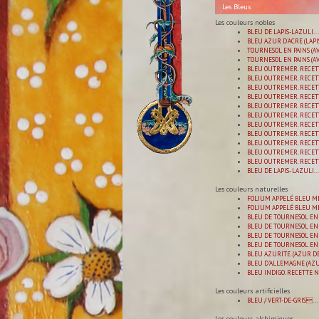
Les Bleus
Les couleurs nobles
BLEU DE LAPIS-LAZULI. ..
BLEU AZUR D'ACRE (LAPI
TOURNESOL EN PAINS (AV
TOURNESOL EN PAINS (AV
BLEU OUTREMER. RECETT
BLEU OUTREMER. RECETT
BLEU OUTREMER. RECETT
BLEU OUTREMER. RECETT
BLEU OUTREMER. RECETT
BLEU OUTREMER. RECETT
BLEU OUTREMER. RECETT
BLEU OUTREMER. RECETT
BLEU OUTREMER. RECETT
BLEU OUTREMER. RECETT
BLEU OUTREMER. RECETT
BLEU DE LAPIS- LAZULI...
Les couleurs naturelles
FOLIUM APPELÉ BLEU MÉ
FOLIUM APPELÉ BLEU MÉ
BLEU DE TOURNESOL EN 
BLEU DE TOURNESOL EN 
BLEU DE TOURNESOL EN 
BLEU DE TOURNESOL EN 
BLEU AZURITE. (AZUR DE
BLEU D'ALLEMAGNE (AZUR
BLEU INDIGO. RECETTE N
Les couleurs artificielles
BLEU / VERT-DE-GRIS...
Les couleurs alchimiques